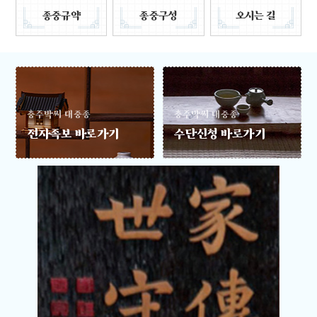
종중규약
종중구성
오시는 길
충주박씨 대중종
충주박씨 대중종
전자족보 바로가기
수단신청 바로가기