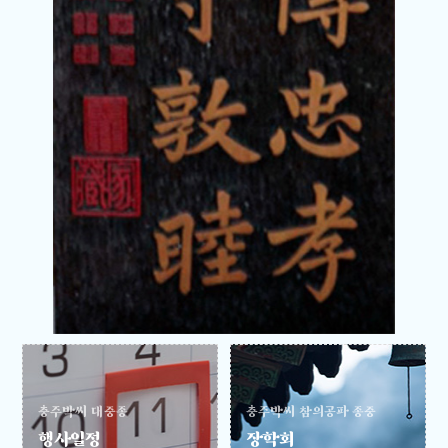
충주박씨 대중종
충주박씨 참의공파 종중
행사일정
장학회