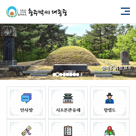
충주박씨 대종중 재실
참의공 휘 진 묘소
인사말
시조본관유래
항렬도